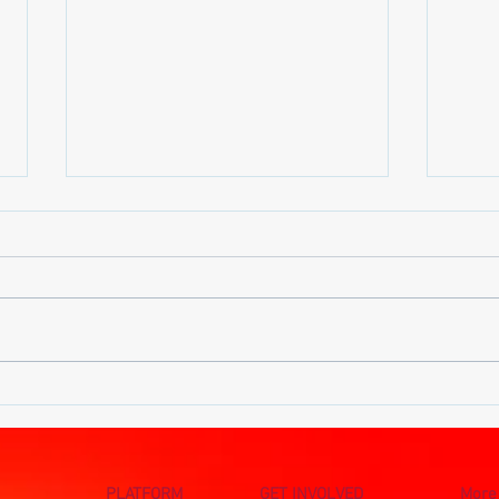
LA SOUVERENAITE
CON
ALIMENTAIRE POUR UNE
MWA
AFRIQUE LIBRE La
DE 
souveraineté alimentaire socle
PLATFORM
GET INVOLVED
More