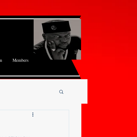
m
Members