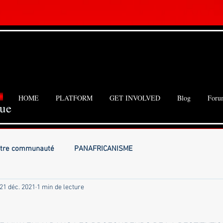
HOME
PLATFORM
GET INVOLVED
Blog
Foru
que
tre communauté
PANAFRICANISME
21 déc. 2021
1 min de lecture