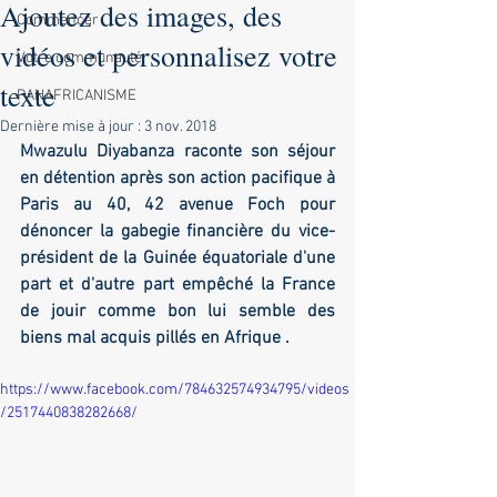
Ajoutez des images, des
Commencer
vidéos et personnalisez votre
Votre communauté
texte
PANAFRICANISME
Dernière mise à jour :
3 nov. 2018
Mwazulu Diyabanza raconte son séjour 
en détention après son action pacifique à 
Paris au 40, 42 avenue Foch pour 
dénoncer la gabegie financière du vice-
président de la Guinée équatoriale d'une 
part et d'autre part empêché la France 
de jouir comme bon lui semble des 
biens mal acquis pillés en Afrique .
https://www.facebook.com/784632574934795/videos
/2517440838282668/