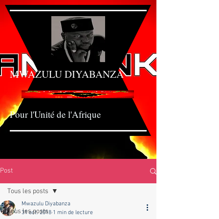
MWAZULU DIYABANZ
A
Pour l'Unité de l'Afrique
Post
Tous les posts
Mwazulu Diyabanza
Tous les posts
31 oct. 2018
1 min de lecture