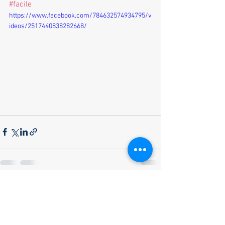
#facile
https://www.facebook.com/784632574934795/v
ideos/2517440838282668/
Voir tout
Posts récents