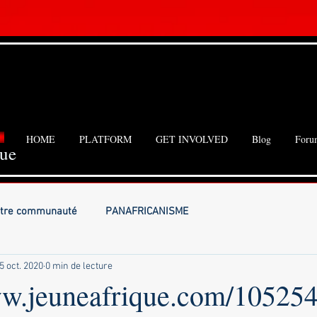
HOME
PLATFORM
GET INVOLVED
Blog
Foru
que
tre communauté
PANAFRICANISME
5 oct. 2020
0 min de lecture
ww.jeuneafrique.com/105254