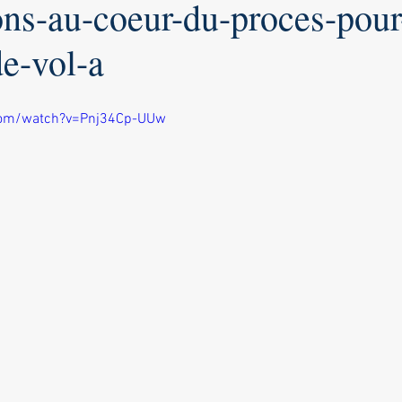
ions-au-coeur-du-proces-pour
de-vol-a
com/watch?v=Pnj34Cp-UUw