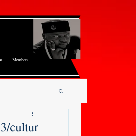
m
Members
3/cultur