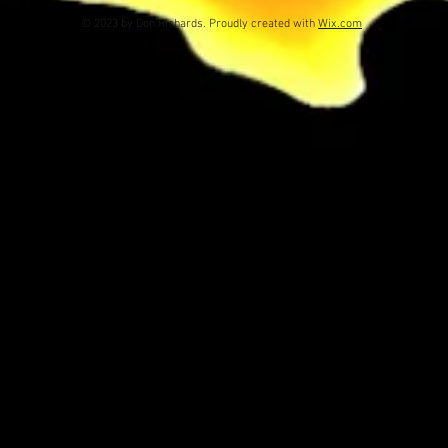
© 2023 by Don Richards. Proudly created with
Wix.com