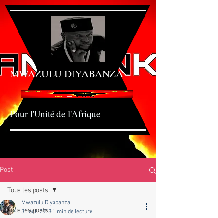
MWAZULU DIYABANZ
A
Pour l'Unité de l'Afrique
Post
Tous les posts
Mwazulu Diyabanza
Tous les posts
31 oct. 2018
1 min de lecture